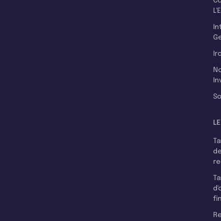
C
L'
In
Ge
Ir
N
In
So
LE
T
d
r
T
d'
fi
Re