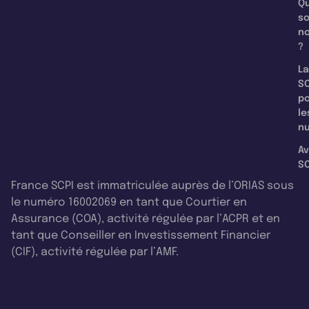
Qu
s
n
?
La
SC
p
le
nu
Av
SC
France SCPI est immatriculée auprès de l’ORIAS sous
le numéro 16002069 en tant que Courtier en
Assurance (COA), activité régulée par l’ACPR et en
tant que Conseiller en Investissement Financier
(CIF), activité régulée par l’AMF.