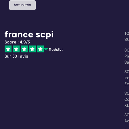
Actualités
T
SC
Score :
4.9
/5
SC
Sur 531 avis
Pi
S
SC
Ir
Z
SC
C
XL
SC
A