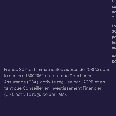
Qu
s
n
?
La
SC
p
le
nu
Av
SC
France SCPI est immatriculée auprès de l’ORIAS sous
le numéro 16002069 en tant que Courtier en
Assurance (COA), activité régulée par l’ACPR et en
tant que Conseiller en Investissement Financier
(CIF), activité régulée par l’AMF.