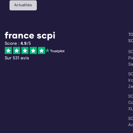
Actualités
T
SC
Score :
4.9
/5
SC
Sur 531 avis
Pi
S
SC
Ir
Z
SC
C
XL
SC
A