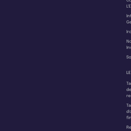
C
L'
In
Ge
Ir
N
In
So
LE
T
d
r
T
d'
fi
Re