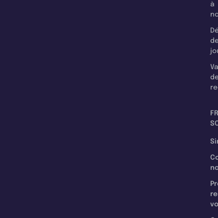
à
n
Dé
d
jo
Va
d
re
F
SC
Si
C
n
Pr
re
v