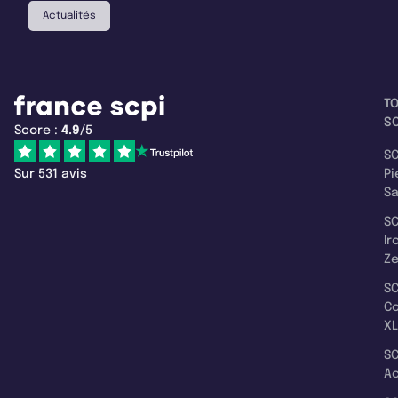
Actualités
T
SC
Score :
4.9
/5
SC
Sur 531 avis
Pi
S
SC
Ir
Z
SC
C
XL
SC
A