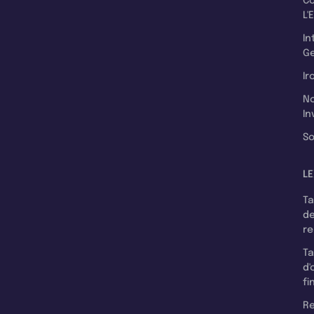
C
L'
In
Ge
Ir
N
In
So
LE
T
d
r
T
d'
fi
Re