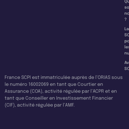
Qu
s
n
?
La
SC
p
le
nu
Av
SC
France SCPI est immatriculée auprès de l’ORIAS sous
le numéro 16002069 en tant que Courtier en
Assurance (COA), activité régulée par l’ACPR et en
tant que Conseiller en Investissement Financier
(CIF), activité régulée par l’AMF.