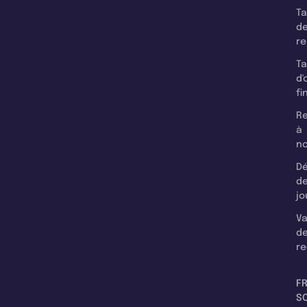
T
d
r
T
d'
fi
Re
à
n
Dé
d
jo
Va
d
re
F
SC