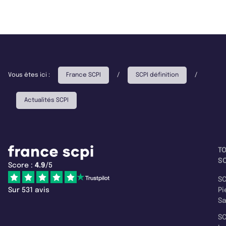
Vous êtes ici :
France SCPI
/
SCPI définition
/
Actualités SCPI
T
SC
Score :
4.9
/5
SC
Sur 531 avis
Pi
S
SC