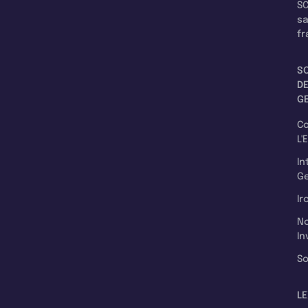
SC
s
fr
S
D
G
C
L'
In
Ge
Ir
N
In
So
LE