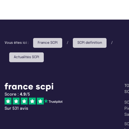
Vous êtes ici :
France SCPI
/
SCPI définition
/
Actualités SCPI
T
SC
Score :
4.9
/5
SC
Sur 531 avis
Pi
S
SC