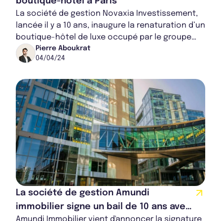
boutique-hôtel à Paris
La société de gestion Novaxia Investissement,
lancée il y a 10 ans, inaugure la renaturation d’un
boutique-hôtel de luxe occupé par le groupe
Centaurus. Cet actif met en lumière la...
Pierre Aboukrat
04/04/24
La société de gestion Amundi
immobilier signe un bail de 10 ans avec
Amundi Immobilier vient d'annoncer la signature
Danone