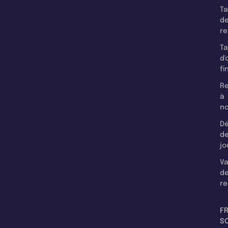
T
d
r
T
d'
fi
Re
à
n
Dé
d
jo
Va
d
re
F
SC