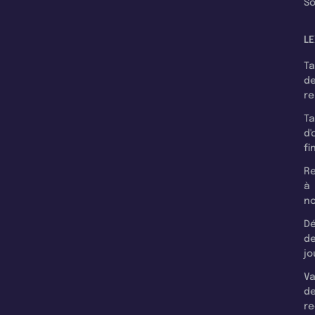
So
LE
T
d
r
T
d'
fi
Re
à
n
Dé
d
jo
Va
d
re