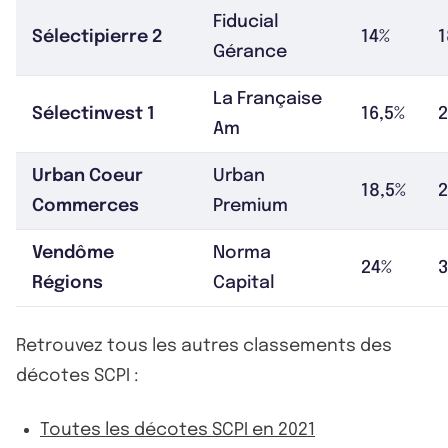
Fiducial
Sélectipierre 2
14%
1
Gérance
La Française
Sélectinvest 1
16,5%
2
Am
Urban Coeur
Urban
18,5%
2
Commerces
Premium
Vendôme
Norma
24%
Régions
Capital
Retrouvez tous les autres classements des
décotes SCPI :
Toutes les décotes SCPI en 2021