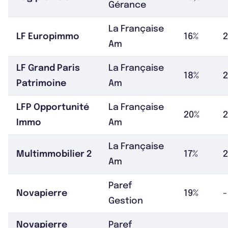
Gérance
La Française
LF Europimmo
16%
2
Am
LF Grand Paris
La Française
18%
Patrimoine
Am
LFP Opportunité
La Française
20%
2
Immo
Am
La Française
Multimmobilier 2
17%
Am
Paref
Novapierre
19%
-
Gestion
Novapierre
Paref