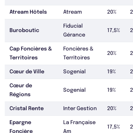
Atream Hôtels
Atream
20%
Fiducial
Buroboutic
17,5%
Gérance
Cap Foncières &
Foncières &
20%
Territoires
Territoires
Cœur de Ville
Sogenial
19%
Cœur de
Sogenial
19%
Régions
Cristal Rente
Inter Gestion
20%
2
Epargne
La Française
17,5%
Foncière
Am