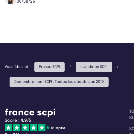
06/08/26
Vous êtes ici :
France SCPI
/
Investir en SCPI
/
Démembrement SCPI : Toutes les décotes en 2019
T
SC
Score :
4.9
/5
SC