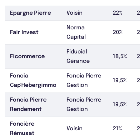
Epargne Pierre
Voisin
22%
Norma
Fair Invest
20%
2
Capital
Fiducial
Ficommerce
18,5%
Gérance
Foncia
Foncia Pierre
19,5%
2
Cap'Hebergimmo
Gestion
Foncia Pierre
Foncia Pierre
19,5%
Rendement
Gestion
Foncière
Voisin
21%
2
Rémusat