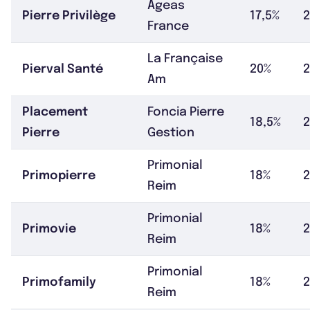
Ageas
Pierre Privilège
17,5%
France
La Française
Pierval Santé
20%
2
Am
Placement
Foncia Pierre
18,5%
2
Pierre
Gestion
Primonial
Primopierre
18%
Reim
Primonial
Primovie
18%
Reim
Primonial
Primofamily
18%
Reim