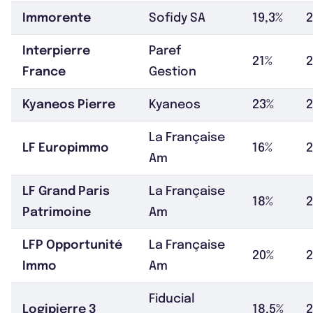
Immorente
Sofidy SA
19,3%
2
Interpierre
Paref
21%
2
France
Gestion
Kyaneos Pierre
Kyaneos
23%
2
La Française
LF Europimmo
16%
2
Am
LF Grand Paris
La Française
18%
Patrimoine
Am
LFP Opportunité
La Française
20%
2
Immo
Am
Fiducial
Logipierre 3
18,5%