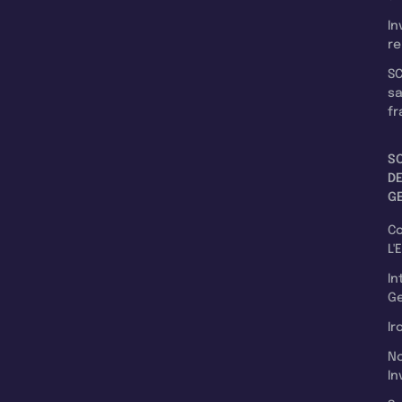
In
re
SC
s
fr
S
D
G
C
L'
In
Ge
Ir
N
In