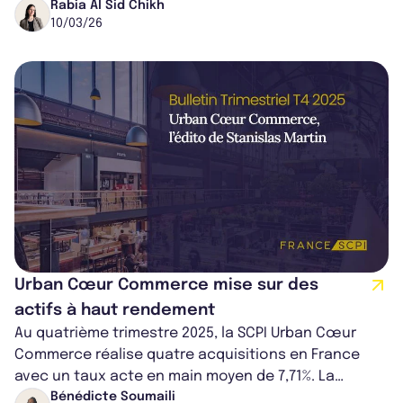
Périgueux. Loués à l’enseigne Maison 123...
Rabia Al Sid Chikh
10/03/26
Urban Cœur Commerce mise sur des
actifs à haut rendement
Au quatrième trimestre 2025, la SCPI Urban Cœur
Commerce réalise quatre acquisitions en France
avec un taux acte en main moyen de 7,71%. La
collecte nette dépasse 4,4 millions d’eu...
Bénédicte Soumaili