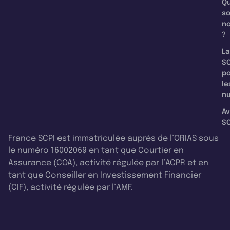
Qu
s
n
?
La
SC
p
le
nu
Av
SC
France SCPI est immatriculée auprès de l’ORIAS sous
le numéro 16002069 en tant que Courtier en
Assurance (COA), activité régulée par l’ACPR et en
tant que Conseiller en Investissement Financier
(CIF), activité régulée par l’AMF.