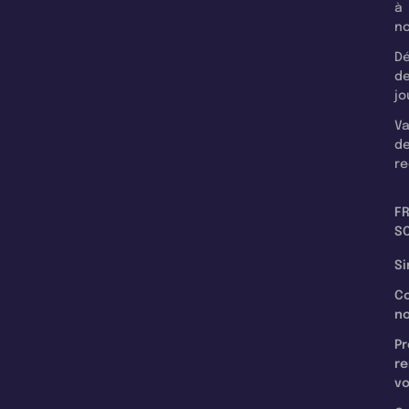
à
n
Dé
d
jo
Va
d
re
F
SC
Si
C
n
Pr
re
v