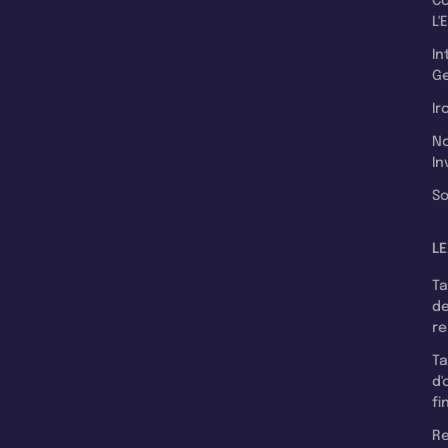
C
L'
In
Ge
Ir
N
In
So
LE
T
d
r
T
d'
fi
Re