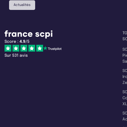
Actualités
T
SC
Score :
4.9
/5
SC
Sur 531 avis
Pi
S
SC
Ir
Z
SC
C
XL
SC
A