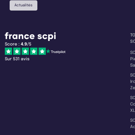
Actualités
T
SC
Score :
4.9
/5
SC
Sur 531 avis
Pi
S
SC
Ir
Z
SC
C
XL
SC
A