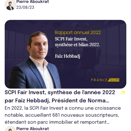
immobiliers, elle loue des espaces à des entrepri...
Pierre Aboukrat
23/08/23
SCPI Fair Invest, synthèse de l'année 2022
par Faiz Hebbadj, Président de Norma
En 2022, la SCPI Fair Invest a connu une croissance
Capital
notable, accueillant 681 nouveaux souscripteurs,
étendant son parc immobilier et remportant
plusieurs récompenses de prestige. S...
Pierre Aboukrat