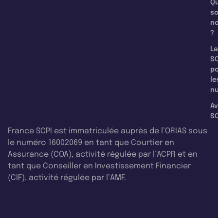
Qu
s
n
?
La
SC
p
le
nu
Av
SC
France SCPI est immatriculée auprès de l’ORIAS sous
le numéro 16002069 en tant que Courtier en
Assurance (COA), activité régulée par l’ACPR et en
tant que Conseiller en Investissement Financier
(CIF), activité régulée par l’AMF.