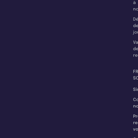
à
n
Dé
d
jo
Va
d
re
F
SC
Si
C
n
Pr
re
v