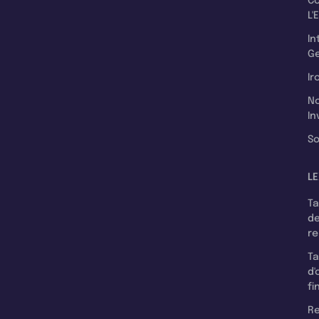
C
L'
In
Ge
Ir
N
In
So
LE
T
d
r
T
d'
fi
Re