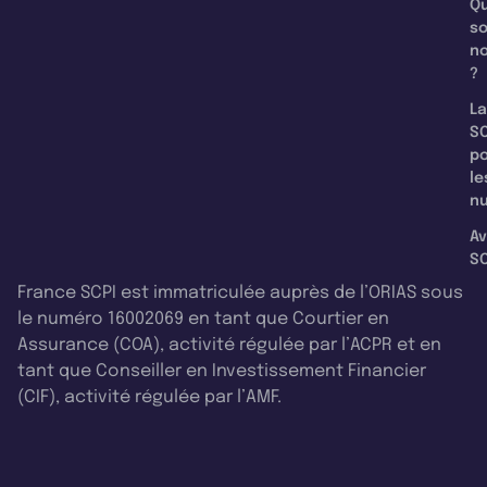
Qu
s
n
?
La
SC
p
le
nu
Av
SC
France SCPI est immatriculée auprès de l’ORIAS sous
le numéro 16002069 en tant que Courtier en
Assurance (COA), activité régulée par l’ACPR et en
tant que Conseiller en Investissement Financier
(CIF), activité régulée par l’AMF.