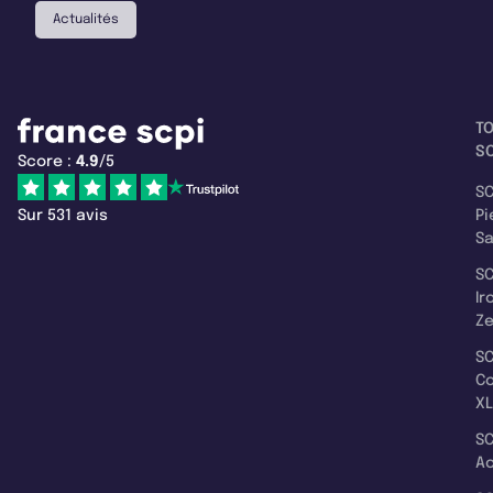
Actualités
T
SC
Score :
4.9
/5
SC
Sur 531 avis
Pi
S
SC
Ir
Z
SC
C
XL
SC
A