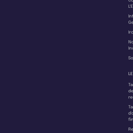
C
L'
In
Ge
Ir
N
In
So
LE
T
d
r
T
d'
fi
Re