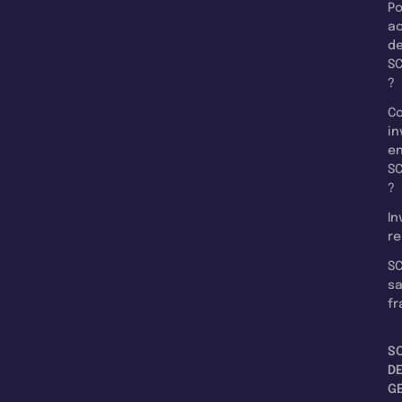
Po
a
d
SC
?
C
in
e
SC
?
In
re
SC
s
fr
S
D
G