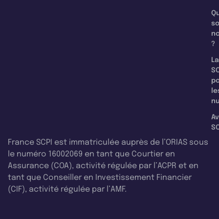
Qu
s
n
?
La
SC
p
le
nu
Av
SC
France SCPI est immatriculée auprès de l’ORIAS sous
le numéro 16002069 en tant que Courtier en
Assurance (COA), activité régulée par l’ACPR et en
tant que Conseiller en Investissement Financier
(CIF), activité régulée par l’AMF.