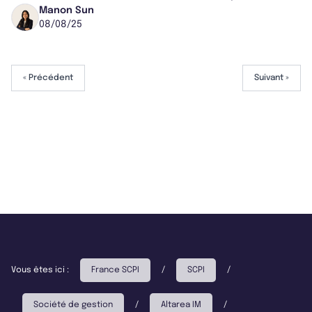
marché immobilier. Visant un rende...
Manon Sun
08/08/25
« Précédent
Suivant »
Vous êtes ici :
France SCPI
/
SCPI
/
Société de gestion
/
Altarea IM
/