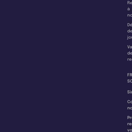
Re
à
n
Dé
d
jo
Va
d
re
F
SC
Si
C
n
Pr
re
v