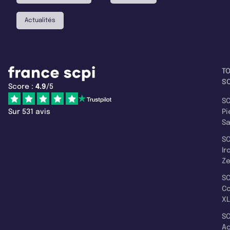
Actualités
T
SC
Score :
4.9
/5
SC
Sur 531 avis
Pi
S
SC
Ir
Z
SC
C
XL
SC
A