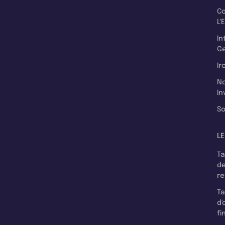
C
L'
In
Ge
Ir
N
In
So
LE
T
d
r
T
d'
fi