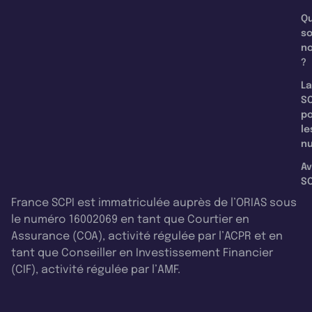
Qu
s
n
?
La
SC
p
le
nu
Av
SC
France SCPI est immatriculée auprès de l’ORIAS sous
le numéro 16002069 en tant que Courtier en
Assurance (COA), activité régulée par l’ACPR et en
tant que Conseiller en Investissement Financier
(CIF), activité régulée par l’AMF.