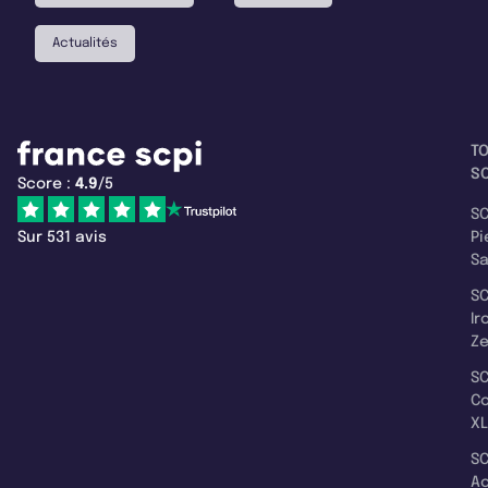
Actualités
T
SC
Score :
4.9
/5
SC
Sur 531 avis
Pi
S
SC
Ir
Z
SC
C
XL
SC
A