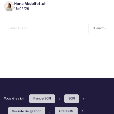
d’euros. Implanté au cœur du Parc Techno...
Hana Abdelfettah
16/02/26
« Précédent
Suivant »
Vous êtes ici :
France SCPI
/
SCPI
/
Société de gestion
/
Altarea IM
/