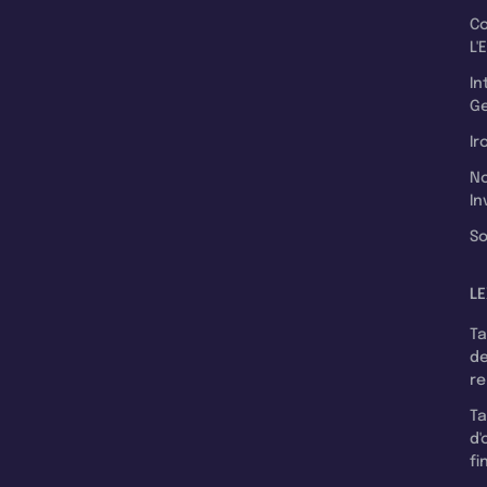
C
L'
In
Ge
Ir
N
In
So
LE
T
d
r
T
d'
fi