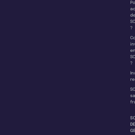
Po
a
d
SC
?
C
in
e
SC
?
In
re
SC
s
fr
S
D
G