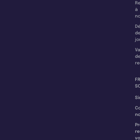
Re
à
n
Dé
d
jo
Va
d
re
F
SC
Si
C
n
Pr
re
v