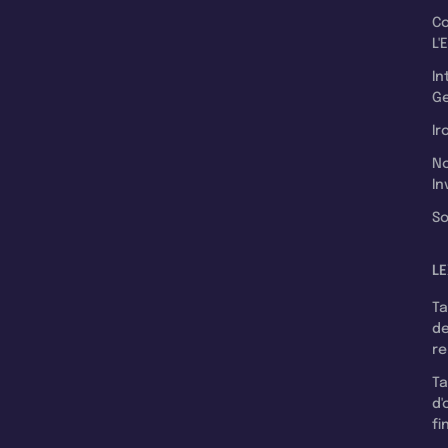
C
L'
In
Ge
Ir
N
In
So
LE
T
d
r
T
d'
fi