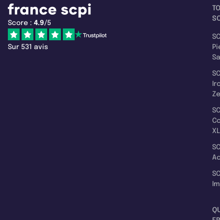
T
SC
Score :
4.9
/5
SC
Sur 531 avis
Pi
S
SC
Ir
Z
SC
C
XL
SC
A
SC
I
Q