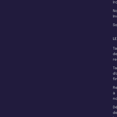
Ir
N
In
So
LE
T
d
r
T
d'
fi
Re
à
n
Dé
d