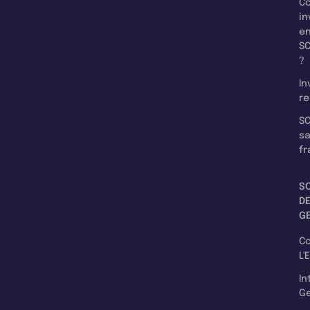
C
in
e
SC
?
In
re
SC
s
fr
S
D
G
C
L'
In
Ge