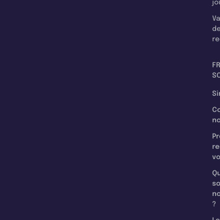
jo
Va
d
re
F
SC
Si
C
n
Pr
re
v
Qu
s
n
?