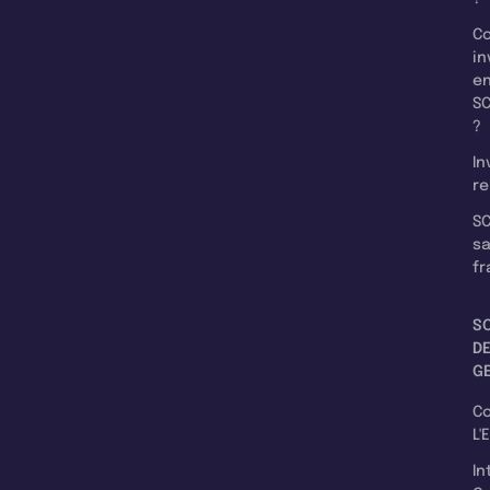
C
in
e
SC
?
In
re
SC
s
fr
S
D
G
C
L'
In