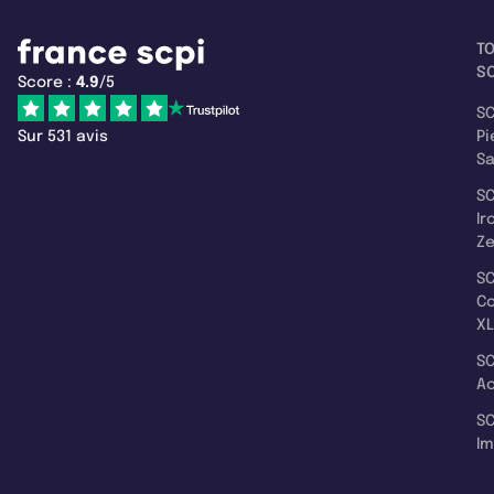
T
SC
Score :
4.9
/5
SC
Sur 531 avis
Pi
S
SC
Ir
Z
SC
C
XL
SC
A
SC
I