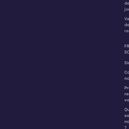
d
jo
Va
d
re
F
SC
Si
C
n
Pr
re
v
Qu
s
n
?