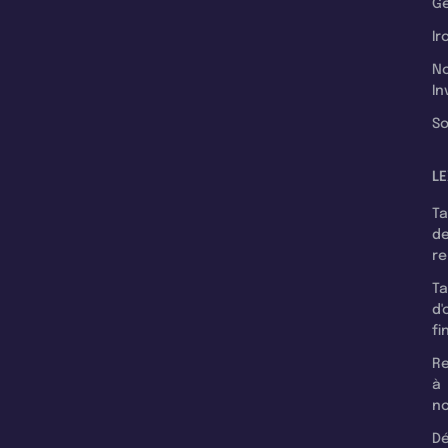
Ge
Ir
N
In
So
LE
T
d
r
T
d'
fi
Re
à
n
Dé