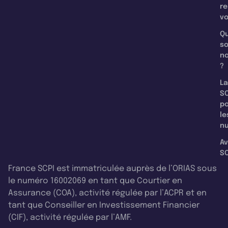
re
v
Qu
s
n
?
La
SC
p
le
nu
Av
SC
France SCPI est immatriculée auprès de l’ORIAS sous
le numéro 16002069 en tant que Courtier en
Assurance (COA), activité régulée par l’ACPR et en
tant que Conseiller en Investissement Financier
(CIF), activité régulée par l’AMF.