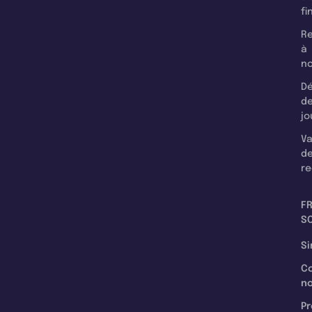
fi
Re
à
n
Dé
d
jo
Va
d
re
F
SC
Si
C
n
Pr