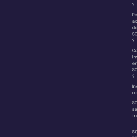
?
Po
a
d
SC
?
C
in
e
SC
?
In
re
SC
s
fr
S