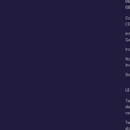
D
G
C
L'
In
Ge
Ir
N
In
So
LE
T
d
r
T
d'