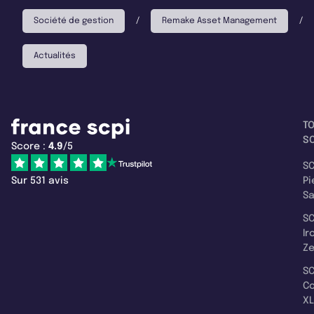
Société de gestion
/
Remake Asset Management
/
Actualités
T
SC
Score :
4.9
/5
SC
Sur 531 avis
Pi
S
SC
Ir
Z
SC
C
XL