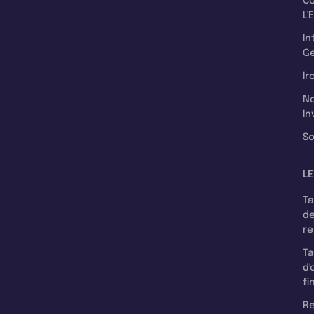
C
L'
In
Ge
Ir
N
In
So
LE
T
d
r
T
d'
fi
Re