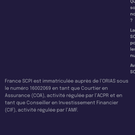
Qu
s
n
?
La
SC
p
le
nu
Av
SC
France SCPI est immatriculée auprès de l’ORIAS sous
le numéro 16002069 en tant que Courtier en
Assurance (COA), activité régulée par l’ACPR et en
tant que Conseiller en Investissement Financier
(CIF), activité régulée par l’AMF.