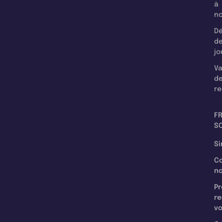
à
n
Dé
d
jo
Va
d
re
F
SC
Si
C
n
Pr
re
v