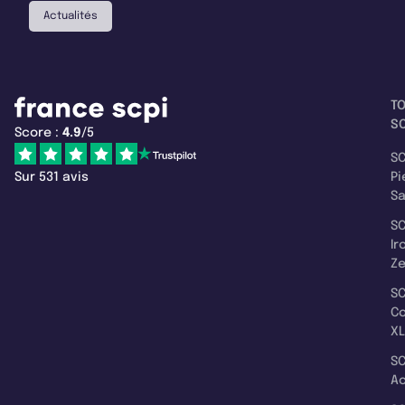
Actualités
T
SC
Score :
4.9
/5
SC
Sur 531 avis
Pi
S
SC
Ir
Z
SC
C
XL
SC
A