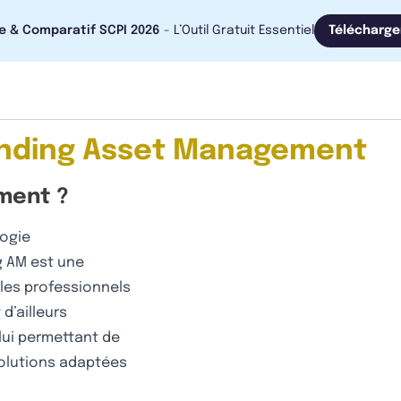
e & Comparatif SCPI 2026
- L’Outil Gratuit Essentiel
Télécharge
nding Asset Management
ment ?
logie
g AM est une
 les professionnels
d’ailleurs
lui permettant de
 solutions adaptées