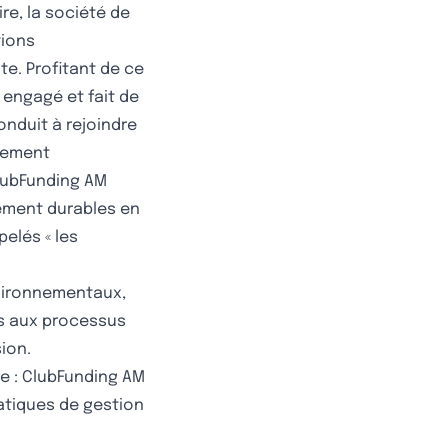
ire, la société de
tions
e. Profitant de ce
 engagé et fait de
onduit à rejoindre
ssement
ClubFunding AM
sement durables en
elés « les
nvironnementaux,
s aux processus
ion.
re : ClubFunding AM
ratiques de gestion