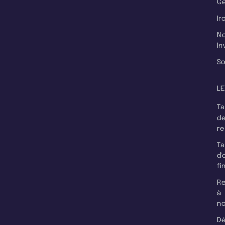
Ge
Ir
N
In
So
LE
T
d
r
T
d'
fi
Re
à
n
Dé