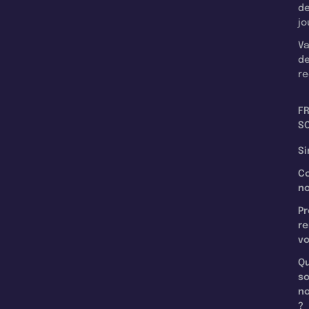
d
jo
Va
d
re
F
SC
Si
C
n
Pr
re
v
Qu
s
n
?