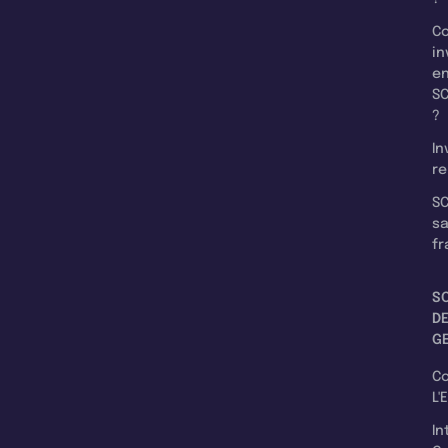
C
in
e
SC
?
In
re
SC
s
fr
S
D
G
C
L'
In