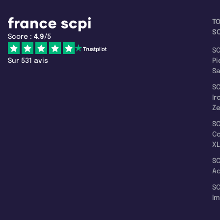
T
SC
Score :
4.9
/5
SC
Sur 531 avis
Pi
S
SC
Ir
Z
SC
C
XL
SC
A
SC
I