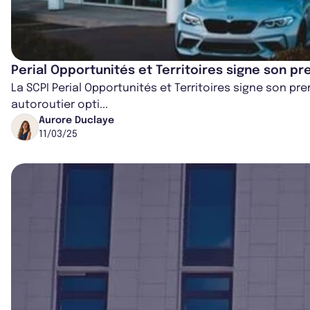
Perial Opportunités et Territoires signe son pr
La SCPI Perial Opportunités et Territoires signe son p
autoroutier opti...
Aurore Duclaye
11/03/25