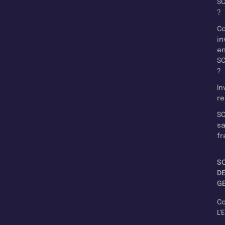
SC
?
C
in
e
SC
?
In
re
SC
s
fr
S
D
G
C
L'