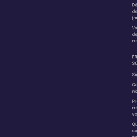
Dé
d
jo
Va
d
re
F
SC
Si
C
n
Pr
re
v
Qu
s