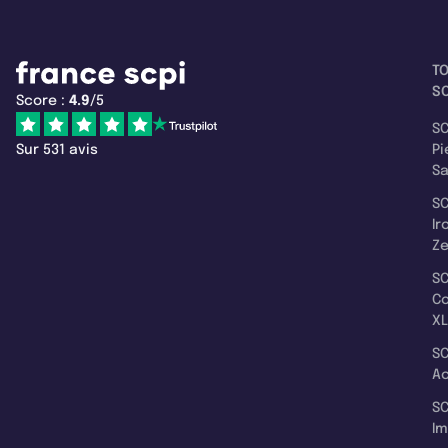
T
SC
Score :
4.9
/5
SC
Sur 531 avis
Pi
S
SC
Ir
Z
SC
C
XL
SC
A
SC
I