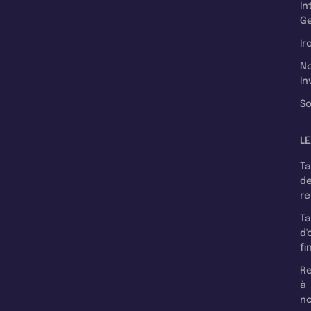
In
Ge
Ir
N
In
So
LE
T
d
r
T
d'
fi
Re
à
n