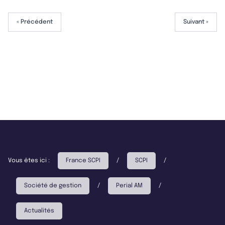
« Précédent
Suivant »
Vous êtes ici :
France SCPI
/
SCPI
/
Société de gestion
/
Perial AM
/
Actualités