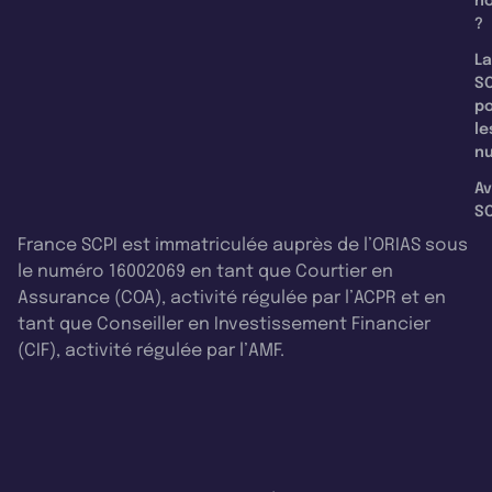
n
?
La
SC
p
le
nu
Av
SC
France SCPI est immatriculée auprès de l’ORIAS sous
le numéro 16002069 en tant que Courtier en
Assurance (COA), activité régulée par l’ACPR et en
tant que Conseiller en Investissement Financier
(CIF), activité régulée par l’AMF.