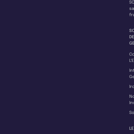
SC
s
fr
S
D
G
C
L'
In
Ge
Ir
N
In
So
LE