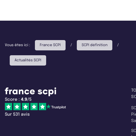
Vous êtes ici :
France SCPI
/
SCPI définition
/
Actualités SCPI
T
SC
Score :
4.9
/5
SC
Sur 531 avis
Pi
S
SC