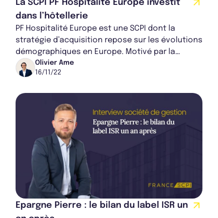
La SCPI PF Hospitalité Europe investit
dans l’hôtellerie
PF Hospitalité Europe est une SCPI dont la
stratégie d’acquisition repose sur les évolutions
démographiques en Europe. Motivé par la
reprise du tourisme en Europe et les
Olivier Ame
16/11/22
performanc...
Epargne Pierre : le bilan du label ISR un