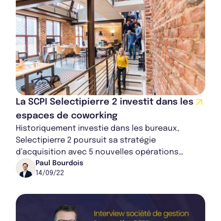
La SCPI Selectipierre 2 investit dans les
espaces de coworking
Historiquement investie dans les bureaux,
Selectipierre 2 poursuit sa stratégie
d’acquisition avec 5 nouvelles opérations
seulement au premier semestre 2022. Retrouvez
Paul Bourdois
14/09/22
en détail le...