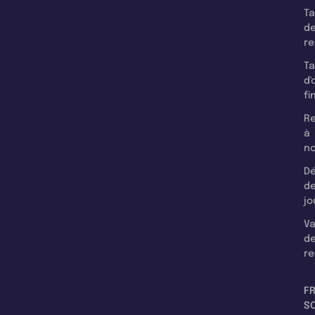
T
d
r
T
d'
fi
Re
à
n
Dé
d
jo
Va
d
re
F
SC