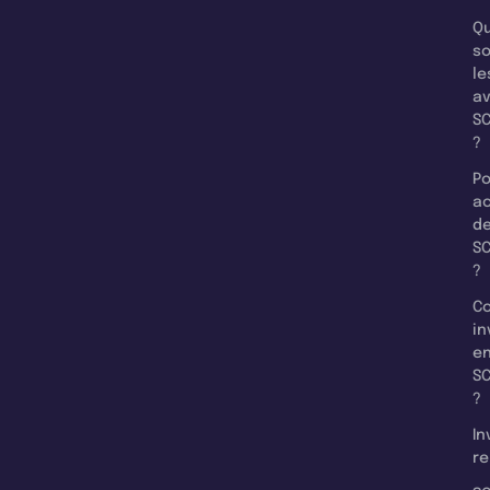
Qu
so
le
a
SC
?
Po
a
d
SC
?
C
in
e
SC
?
In
re