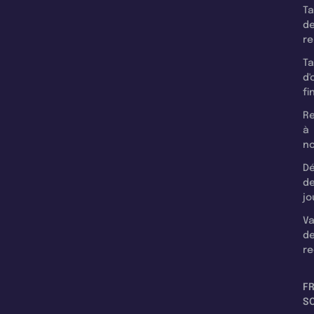
T
d
r
T
d'
fi
Re
à
n
Dé
d
jo
Va
d
re
F
SC