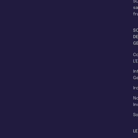
SC
s
fr
S
D
G
C
L'
In
Ge
Ir
N
In
So
LE