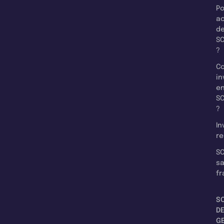
Po
a
d
SC
?
C
in
e
SC
?
In
re
SC
s
fr
S
D
G