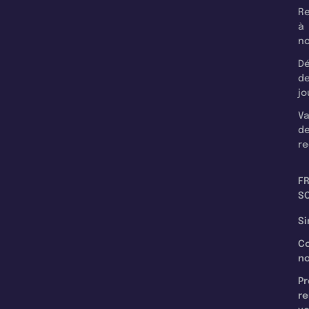
Re
à
n
Dé
d
jo
Va
d
re
F
SC
Si
C
n
Pr
re