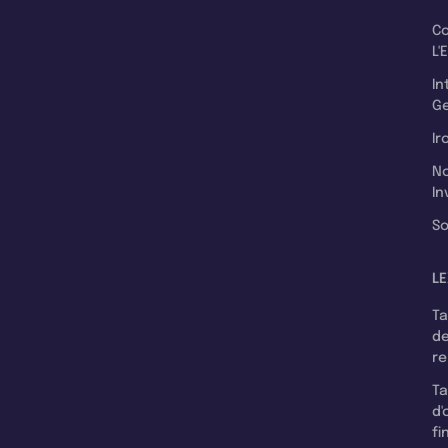
C
L'
In
Ge
Ir
N
In
So
LE
T
d
r
T
d'
fi