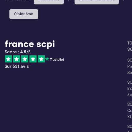
Olivier Ame
T
SC
Score :
4.9
/5
SC
Sur 531 avis
Pi
S
SC
Ir
Z
SC
C
XL
SC