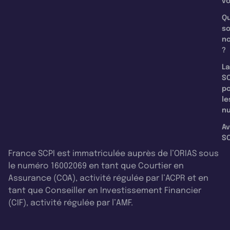
v
Qu
s
n
?
La
SC
p
le
nu
Av
SC
France SCPI est immatriculée auprès de l’ORIAS sous
le numéro 16002069 en tant que Courtier en
Assurance (COA), activité régulée par l’ACPR et en
tant que Conseiller en Investissement Financier
(CIF), activité régulée par l’AMF.