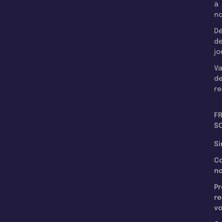
à
n
Dé
d
jo
Va
d
re
F
SC
Si
C
n
Pr
re
v