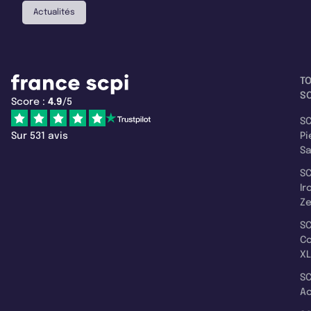
Actualités
T
SC
Score :
4.9
/5
SC
Sur 531 avis
Pi
S
SC
Ir
Z
SC
C
XL
SC
A