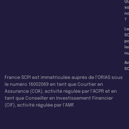
Qu
s
n
?
La
SC
p
le
nu
Av
SC
France SCPI est immatriculée auprès de l’ORIAS sous
le numéro 16002069 en tant que Courtier en
Assurance (COA), activité régulée par l’ACPR et en
tant que Conseiller en Investissement Financier
(CIF), activité régulée par l’AMF.