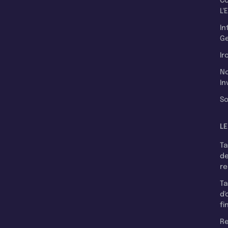
C
L'
In
Ge
Ir
N
In
So
LE
T
d
r
T
d'
fi
Re