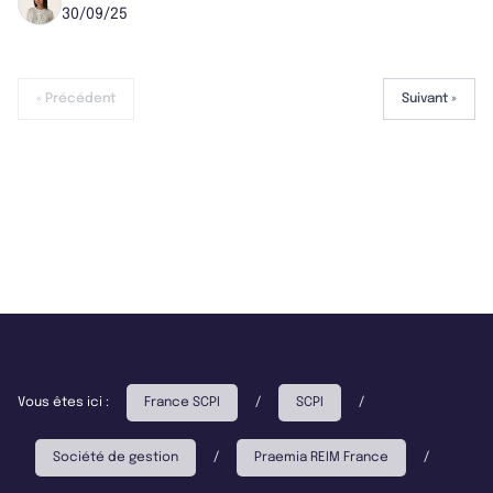
30/09/25
« Précédent
Suivant »
Vous êtes ici :
France SCPI
/
SCPI
/
Société de gestion
/
Praemia REIM France
/