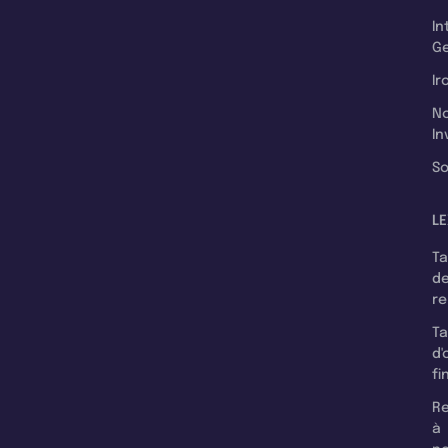
In
Ge
Ir
N
In
So
LE
T
d
r
T
d'
fi
Re
à