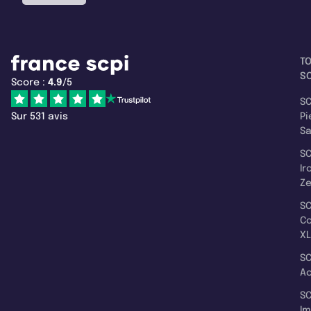
T
SC
Score :
4.9
/5
SC
Sur 531 avis
Pi
S
SC
Ir
Z
SC
C
XL
SC
A
SC
I