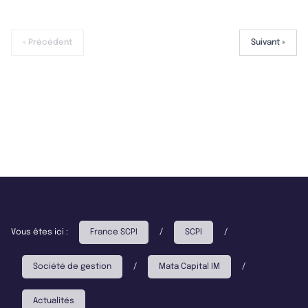
« Précédent
Suivant »
Vous êtes ici :
France SCPI
/
SCPI
/
Société de gestion
/
Mata Capital IM
/
Actualités