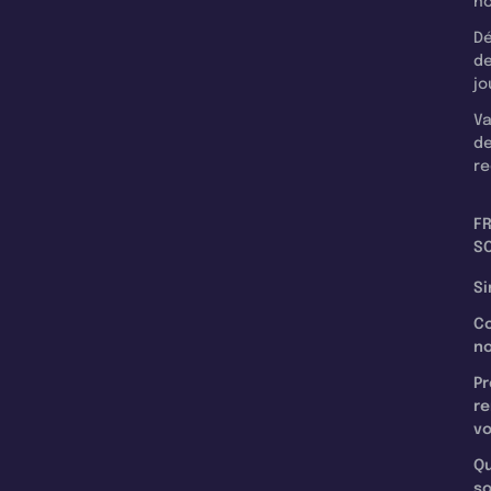
n
Dé
d
jo
Va
d
re
F
SC
Si
C
n
Pr
re
v
Qu
s