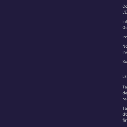
C
L'
In
Ge
Ir
N
In
So
LE
T
d
r
T
d'
fi