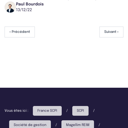
parfaitement à sa stratégie d’invest...
Paul Bourdois
13/12/22
« Précédent
Suivant »
Vous êtes ici :
France SCPI
/
SCPI
/
Société de gestion
/
Magellim REIM
/