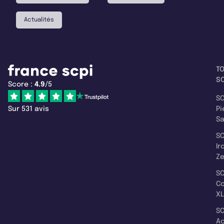
Actualités
T
SC
Score :
4.9
/5
SC
Sur 531 avis
Pi
S
SC
Ir
Z
SC
C
XL
SC
A