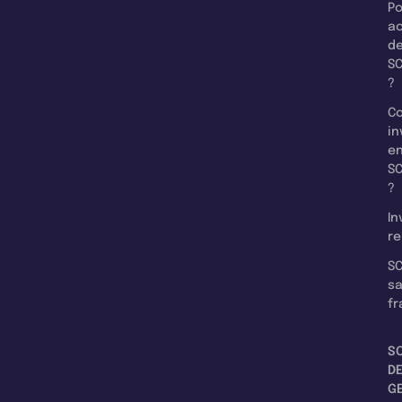
Po
a
d
SC
?
C
in
e
SC
?
In
re
SC
s
fr
S
D
G