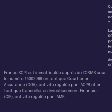
Qu
s
n
?
La
SC
p
le
nu
Av
SC
France SCPI est immatriculée auprès de l’ORIAS sous
le numéro 16002069 en tant que Courtier en
Assurance (COA), activité régulée par l’ACPR et en
tant que Conseiller en Investissement Financier
(CIF), activité régulée par l’AMF.