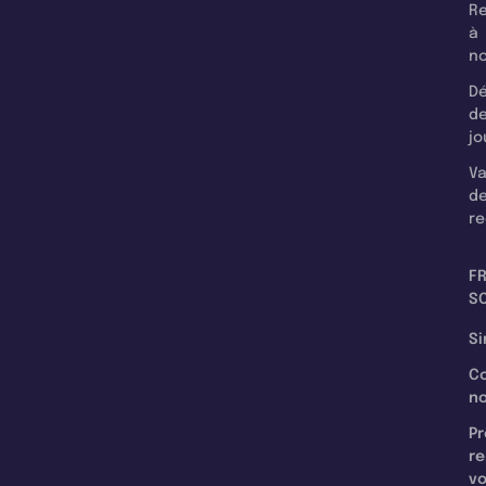
Re
à
n
Dé
d
jo
Va
d
re
F
SC
Si
C
n
Pr
re
v