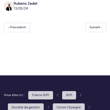
signé un bail longue durée avec so...
Rubens Zadel
13/05/24
« Précédent
Suivant »
Vous êtes ici :
France SCPI
/
SCPI
/
Société de gestion
/
Corum L'Epargne
/