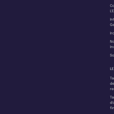
C
L'
In
Ge
Ir
N
In
So
LE
T
d
r
T
d'
fi