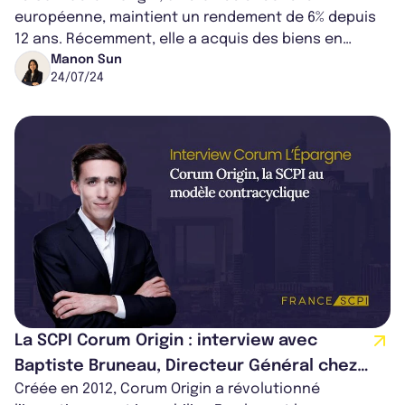
européenne, maintient un rendement de 6% depuis
12 ans. Récemment, elle a acquis des biens en
Irlande et en Espagne et vendu des actif...
Manon Sun
24/07/24
La SCPI Corum Origin : interview avec
Baptiste Bruneau, Directeur Général chez
Créée en 2012, Corum Origin a révolutionné
Corum L'Epargne