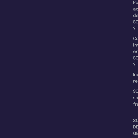
Po
a
d
SC
?
C
in
e
SC
?
In
re
SC
s
fr
S
D
G