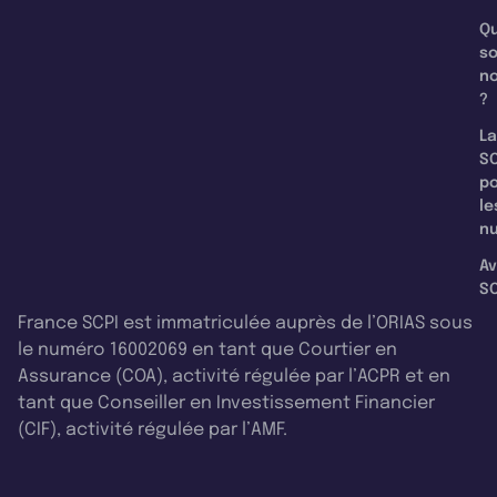
Qu
s
n
?
La
SC
p
le
nu
Av
SC
France SCPI est immatriculée auprès de l’ORIAS sous
le numéro 16002069 en tant que Courtier en
Assurance (COA), activité régulée par l’ACPR et en
tant que Conseiller en Investissement Financier
(CIF), activité régulée par l’AMF.