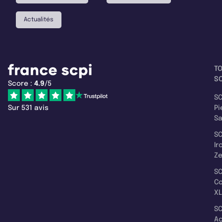
Actualités
T
SC
Score :
4.9
/5
SC
Sur 531 avis
Pi
S
SC
Ir
Z
SC
C
XL
SC
A