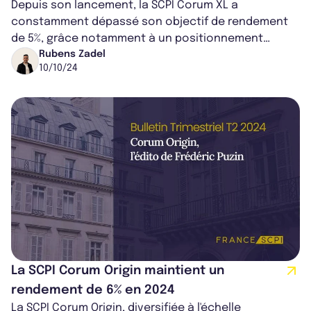
Depuis son lancement, la SCPI Corum XL a
L'Epargne
constamment dépassé son objectif de rendement
de 5%, grâce notamment à un positionnement
opportuniste. Alors que la SCPI fêtera bientôt ses...
Rubens Zadel
10/10/24
La SCPI Corum Origin maintient un
rendement de 6% en 2024
La SCPI Corum Origin, diversifiée à l'échelle