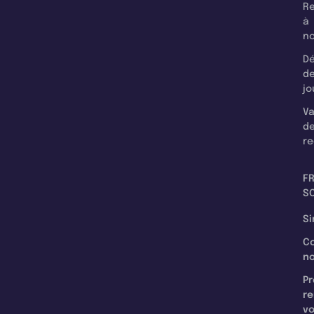
Re
à
n
Dé
d
jo
Va
d
re
F
SC
Si
C
n
Pr
re
v