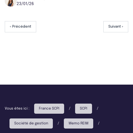
23/01/26
« Précédent
Suivant »
Vous êtes ici :
France SCPI
/
SCPI
/
Société de gestion
/
Wemo REIM
/