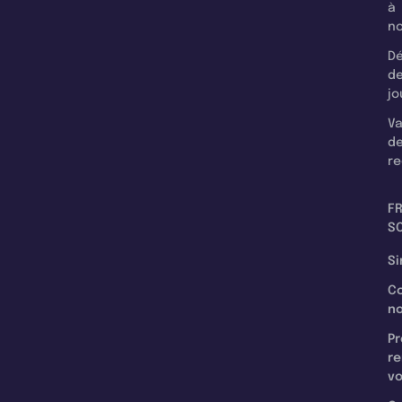
à
n
Dé
d
jo
Va
d
re
F
SC
Si
C
n
Pr
re
v