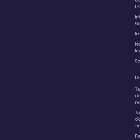
C
L'
In
Ge
Ir
N
In
So
LE
T
d
r
T
d'
fi
Re