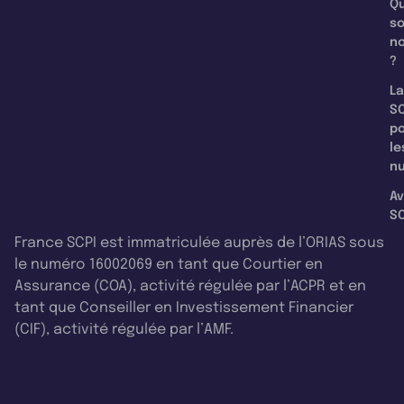
Qu
s
n
?
La
SC
p
le
nu
Av
SC
France SCPI est immatriculée auprès de l’ORIAS sous
le numéro 16002069 en tant que Courtier en
Assurance (COA), activité régulée par l’ACPR et en
tant que Conseiller en Investissement Financier
(CIF), activité régulée par l’AMF.