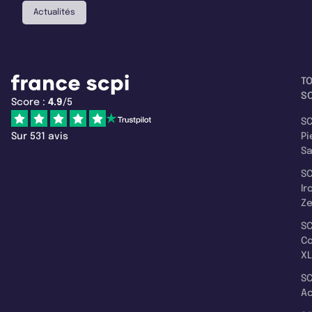
Actualités
T
SC
Score :
4.9
/5
SC
Sur 531 avis
Pi
S
SC
Ir
Z
SC
C
XL
SC
A