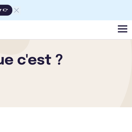
r 👉
menu
e c'est ?