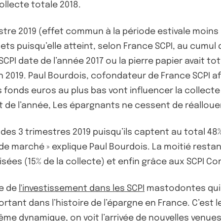
ollecte totale 2018.
stre 2019 (effet commun à la période estivale moins
ts puisqu’elle atteint, selon France SCPI, au cumul de
PI date de l’année 2017 ou la pierre papier avait total
 2019. Paul Bourdois, cofondateur de France SCPI af
onds euros au plus bas vont influencer la collecte d
 de l’année, Les épargnants ne cessent de réallouer 
 des 3 trimestres 2019 puisqu’ils captent au total 48%
de marché » explique Paul Bourdois. La moitié restant
alisées (15% de la collecte) et enfin grâce aux SCPI C
e de
l'investissement dans les SCPI
mastodontes qui v
mportant dans l’histoire de l’épargne en France. C’es
même dynamique, on voit l’arrivée de nouvelles venue