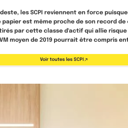
este, les SCPI reviennent en force puisque l
rre papier est même proche de son record de c
irés par cette classe d'actif qui allie risqu
TDVM moyen de 2019 pourrait être compris ent
Voir toutes les SCPI