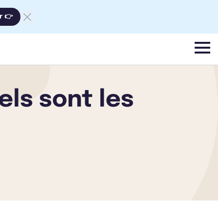
r 👉
menu
els sont les